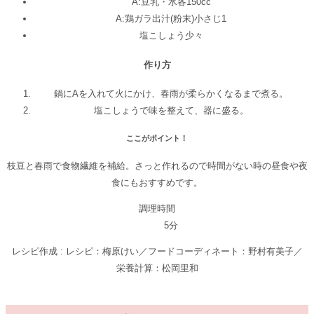
A:豆乳・水
各150cc
A:鶏ガラ出汁(粉末)
小さじ1
塩こしょう
少々
作り方
鍋にAを入れて火にかけ、春雨が柔らかくなるまで煮る。
塩こしょうで味を整えて、器に盛る。
ここがポイント！
枝豆と春雨で食物繊維を補給。さっと作れるので時間がない時の昼食や夜
食にもおすすめです。
調理時間
5分
レシピ作成 : レシピ：梅原けい／フードコーディネート：野村有美子／
栄養計算：松岡里和