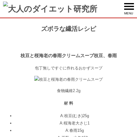
MENU
ズボラな繊活レシピ
枝豆と桜海老の春雨クリームスープ枝豆、春雨
包丁無しですぐに作れるおかずスープ
食物繊維
2.2g
材 料
A:枝豆(むき)
25g
A:桜海老
大さじ1
A:春雨
15g