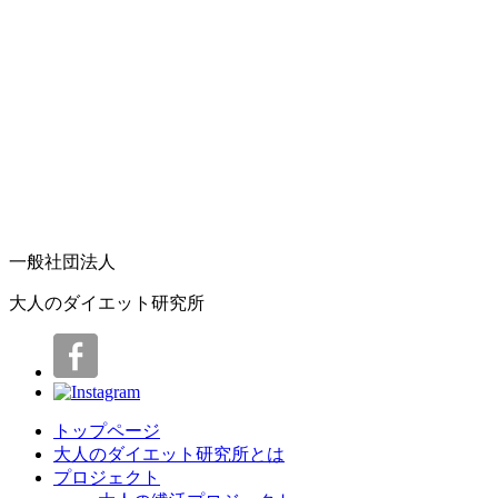
おかず
サラダ
スープ
トースト
スイーツ
ジュース
特長で探す
食物繊維5g以上のレシピ
一般社団法人
野菜摂取量100g以上のレシピ
時短レシピ
大人のダイエット研究所
トップページ
大人のダイエット研究所とは
プロジェクト