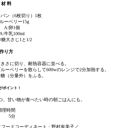
材 料
パン（6枚切り）
1枚
ルーベリー
15g
A:卵
1個
A:牛乳
100ml
砂糖
大さじ1と1/2
作り方
大きさに切り、耐熱容器に並べる。
ルーベリーを散らして600wのレンジで2分加熱する。
砂糖（分量外）をふる。
がポイント！
つ。甘い物が食べたい時の朝ごはんにも。
調理時間
5分
い／フードコーディネート：野村有美子／