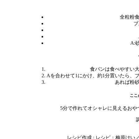
全粒粉食
ブ
A:
食パンは食べやすい
Aを合わせて1にかけ、約1分置いたら、ブ
あれば粉
ここ
5分で作れてオシャレに見えるおや
レシピ作成 : レシピ：梅原け