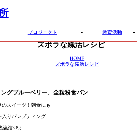
プロジェクト
教育活動
ズボラな繊活レシピ
HOME
ズボラな繊活レシピ
の声
リセットごはん®プロジェ
食物繊維マイスター養成講
ズボラ部
食の女性起
ィングブルーベリー、全粒粉食パン
クト
座
りのスイーツ！朝食にも
物繊維
3.8g