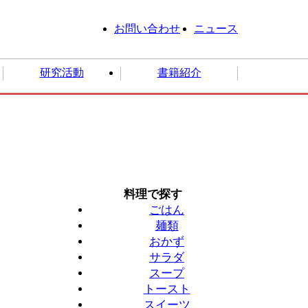
お問い合わせ
ニュース
研究活動
書籍紹介
料理で探す
業塾 お申し込み
ズボラレシピコンテスト
ごはん
麺類
おかず
サラダ
スープ
トースト
スイーツ