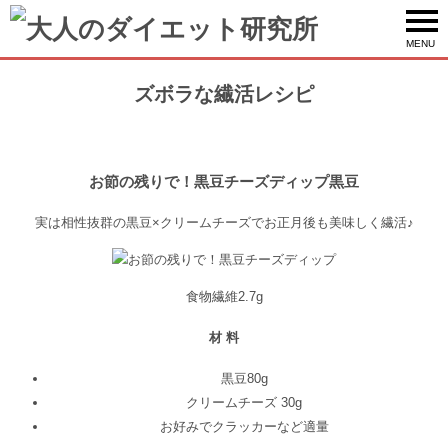
MENU
ズボラな繊活レシピ
お節の残りで！黒豆チーズディップ黒豆
実は相性抜群の黒豆×クリームチーズでお正月後も美味しく繊活♪
食物繊維
2.7g
材 料
黒豆
80g
クリームチーズ
30g
お好みでクラッカーなど
適量