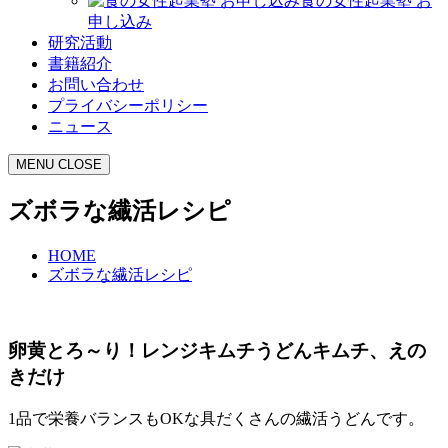
食の女性起業塾 お
申し込み
研究活動
書籍紹介
お問い合わせ
プライバシーポリシー
ニュース
MENU
CLOSE
ズボラな繊活レシピ
HOME
ズボラな繊活レシピ
卵黄とろ～り！レンジキムチうどんキムチ、えの
きだけ
1品で栄養バランスもOKな具だくさんの繊活うどんです。