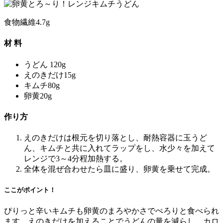
食物繊維
4.7g
材 料
うどん
120g
えのきだけ
15g
キムチ
80g
卵黄
20g
作り方
えのきだけは根元を切り落とし、耐熱容器に玉うど
ん、キムチと共に入れてラップをし、水少々を加えて
レンジで3～4分程加熱する。
全体を混ぜ合わせたら皿に盛り、卵黄を乗せて完成。
ここがポイント！
ぴりっと辛いキムチも卵黄のまろやかさでぺろりと食べられ
ます。えのきだけを加えることでうどんの量を減らし、カロ