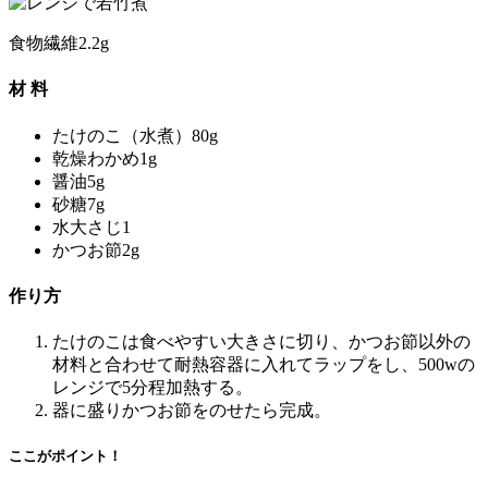
食物繊維
2.2g
材 料
たけのこ（水煮）
80g
乾燥わかめ
1g
醤油
5g
砂糖
7g
水
大さじ1
かつお節
2g
作り方
たけのこは食べやすい大きさに切り、かつお節以外の
材料と合わせて耐熱容器に入れてラップをし、500wの
レンジで5分程加熱する。
器に盛りかつお節をのせたら完成。
ここがポイント！