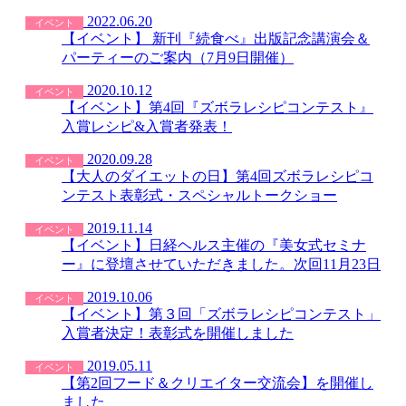
2022.06.20
イベント
【イベント】 新刊『続食べ』出版記念講演会＆
パーティーのご案内（7月9日開催）
2020.10.12
イベント
【イベント】第4回『ズボラレシピコンテスト』
入賞レシピ&入賞者発表！
2020.09.28
イベント
【大人のダイエットの日】第4回ズボラレシピコ
ンテスト表彰式・スペシャルトークショー
2019.11.14
イベント
【イベント】日経ヘルス主催の『美女式セミナ
ー』に登壇させていただきました。次回11月23日
2019.10.06
イベント
【イベント】第３回「ズボラレシピコンテスト」
入賞者決定！表彰式を開催しました
2019.05.11
イベント
【第2回フード＆クリエイター交流会】を開催し
ました