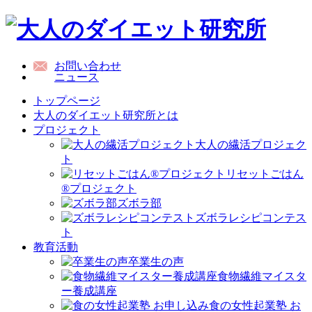
お問い合わせ
ニュース
トップページ
大人のダイエット研究所とは
プロジェクト
大人の繊活プロジェク
ト
リセットごはん
®プロジェクト
ズボラ部
ズボラレシピコンテス
ト
教育活動
卒業生の声
食物繊維マイスタ
ー養成講座
食の女性起業塾 お