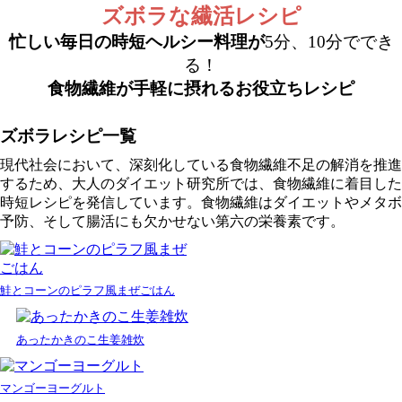
ズボラな繊活レシピ
忙しい毎日の時短ヘルシー料理が
5分、10分ででき
る！
食物繊維が手軽に摂れるお役立ちレシピ
ズボラレシピ一覧
現代社会において、深刻化している食物繊維不足の解消を推進
するため、大人のダイエット研究所では、食物繊維に着目した
時短レシピを発信しています。食物繊維はダイエットやメタボ
予防、そして腸活にも欠かせない第六の栄養素です。
鮭とコーンのピラフ風まぜごはん
あったかきのこ生姜雑炊
マンゴーヨーグルト