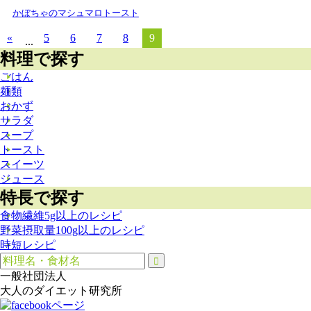
かぼちゃのマシュマロトースト
«
5
6
7
8
9
...
料理で探す
ごはん
麺類
おかず
サラダ
スープ
トースト
スイーツ
ジュース
特長で探す
食物繊維5g以上のレシピ
野菜摂取量100g以上のレシピ
時短レシピ
一般社団法人
大人のダイエット研究所